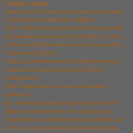
l'éclipse solaire
Venez vivre l'éclipse solaire dans un lieu classé
au patrimoine mondial de l'UNESCO !
Pour cette soirée exceptionnelle, le personnel
du château vous accueillera dès 18h pour vous
présenter l'histoire des lieux et son inscription
récente à l'UNESCO.
Début du phénomène vers 19h30 et intensité
maximale du spectacle prévue à 20h25
précisément !
Pour l'observation, prévoyez vos lunettes
spéciales !
Les lunettes spéciales éclipse sont en vente
dans les pharmacies et chez les opticiens.
N'utilsez que ce type de lunettes certifiées ISO
12312-2 et marquées CE (et non de simples