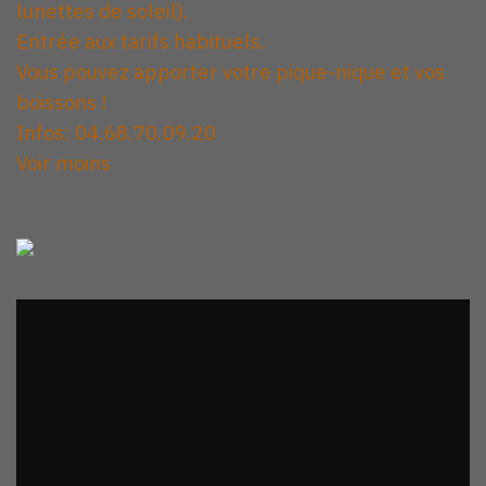
lunettes de soleil).
Entrée aux tarifs habituels.
Vous pouvez apporter votre pique-nique et vos
boissons !
Infos: 04.68.70.09.20
Voir moins