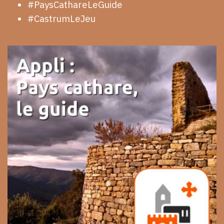
#PaysCathareLeGuide
#CastrumLeJeu